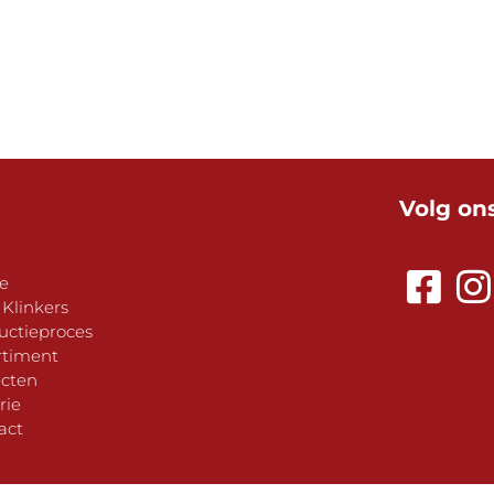
Volg on
e
 Klinkers
uctieproces
rtiment
ecten
rie
act