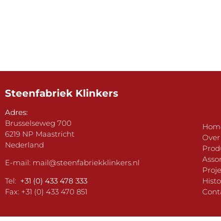
Steenfabriek Klinkers
Adres:
Brusselseweg 700
Hom
6219 NP Maastricht
Over
Nederland
Prod
Asso
E-mail:
mail@steenfabriekklinkers.nl
Proj
Tel:
+31 (0) 433 478 333
Histo
Fax: +31 (0) 433 470 851
Cont